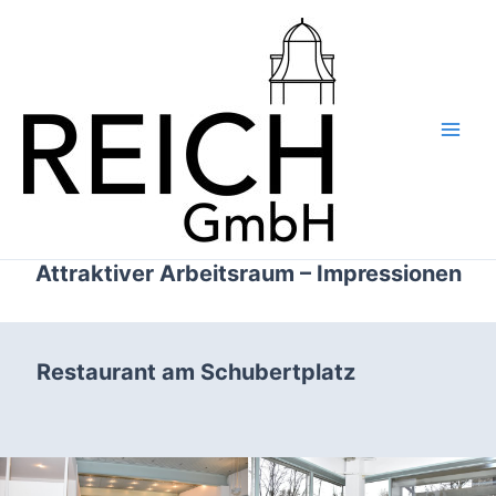
Zum
Inhalt
springen
Main
Men
Attraktiver Arbeitsraum – Impressionen
Restaurant am Schubertplatz